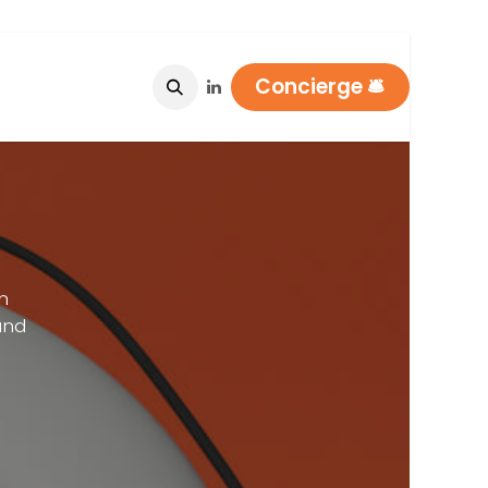
Concierge 🛎​​​​
nvereinbarung
n
und